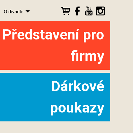
O divadle
Představení pro
firmy
Dárkové
poukazy