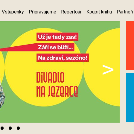
Vstupenky
Připravujeme
Repertoár
Koupit knihu
Partneři
>
•
•
•