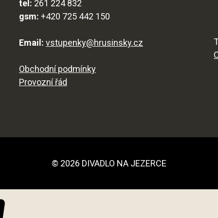
tel:
261 224 832
gsm:
+420 725 442 150
T
Email:
vstupenky@hrusinsky.cz
Obchodní podmínky
Provozní řád
© 2026 DIVADLO NA JEZERCE