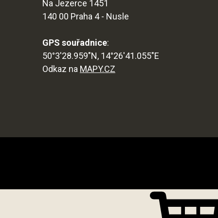
Na Jezerce 1451
140 00 Praha 4 - Nusle
GPS souřadnice
:
50°3'28.959"N, 14°26'41.055"E
Odkaz na
MAPY.CZ