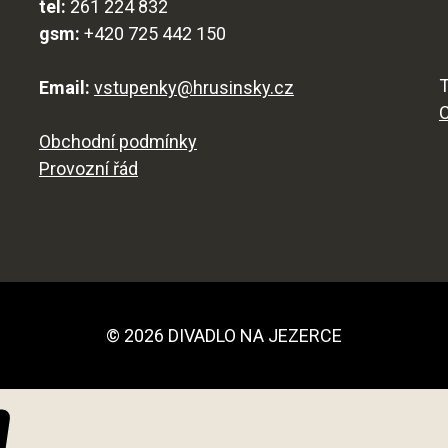
tel:
261 224 832
gsm:
+420 725 442 150
T
Email:
vstupenky@hrusinsky.cz
Obchodní podmínky
Provozní řád
© 2026 DIVADLO NA JEZERCE