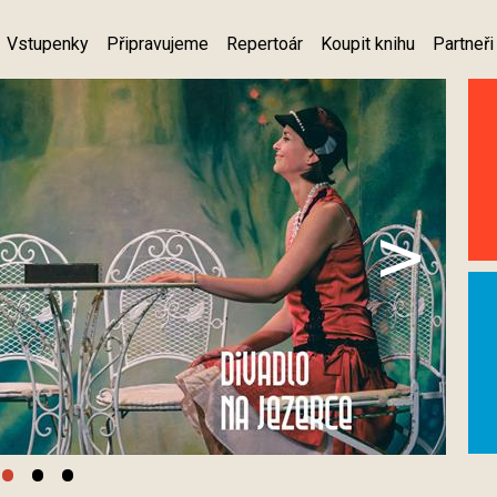
Vstupenky
Připravujeme
Repertoár
Koupit knihu
Partneři
>
•
•
•