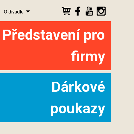
O divadle
Představení pro
firmy
Dárkové
poukazy