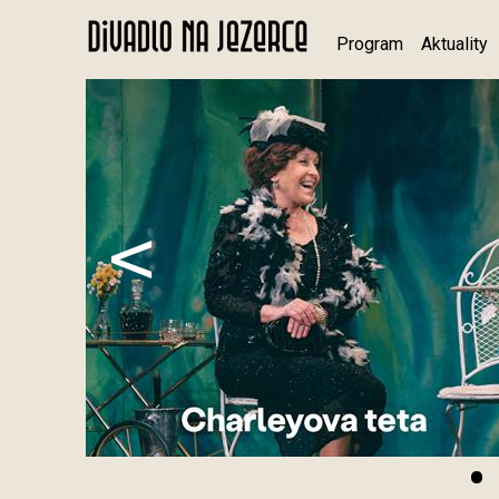
Program
Aktuality
<
•