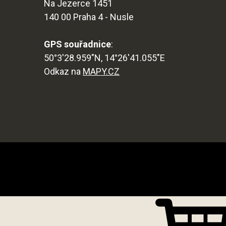
Na Jezerce 1451
140 00 Praha 4 - Nusle
GPS souřadnice
:
50°3'28.959"N, 14°26'41.055"E
Odkaz na
MAPY.CZ