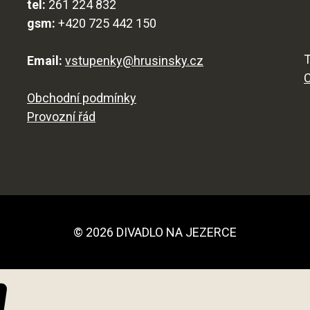
tel:
261 224 832
gsm:
+420 725 442 150
T
Email:
vstupenky@hrusinsky.cz
Obchodní podmínky
Provozní řád
© 2026 DIVADLO NA JEZERCE