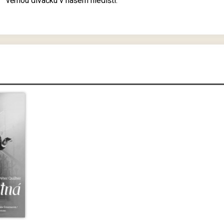
věrnou divačku v našem hledišti.