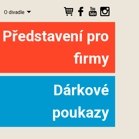
O divadle
Představení pro
firmy
Dárkové
poukazy