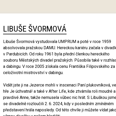
LIBUŠE ŠVORMOVÁ
Libuše Švormová vystudovala UMPRUM a poté v roce 1959
absolvovala pražskou DAMU. Hereckou kariéru začala v divadl
v Pardubicích. Od roku 1961 byla přední členkou hereckého
souboru Městských divadel pražských. Působila také v rozhla
a dabingu. V roce 2005 získala cenu Františka Filipovského za
celoživotní mistrovství v dabingu.
Vidět jste ji na Jezerce mohli v inscenaci Paní plukovníková, v
hře Je úchvatná! a také v After Life, kde ztvárnila roli moudré a
pravdivé Anne, takže nemusela vůbec nic hrát. S Libuškou jsm
se divadelně rozloučili 2. 6. 2024, kdy v posledním zmíněném
představení hrála naposledy. Od této chvíle ji můžete vídat jak