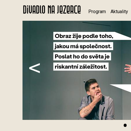
Program
Aktuality
<
•