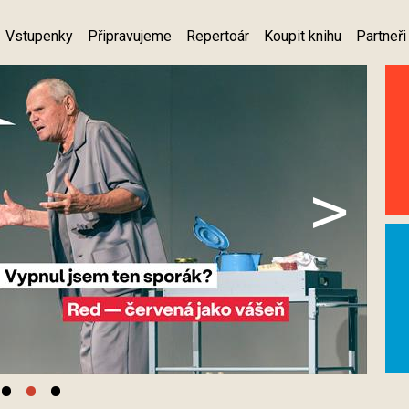
Vstupenky
Připravujeme
Repertoár
Koupit knihu
Partneři
>
•
•
•