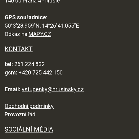
140 00 Praha 4 - Nusle
GPS souřadnice
:
50°3'28.959"N, 14°26'41.055"E
Odkaz na
MAPY.CZ
KONTAKT
tel:
261 224 832
gsm:
+420 725 442 150
Email:
vstupenky@hrusinsky.cz
Obchodní podmínky
Provozní řád
SOCIÁLNÍ MÉDIA