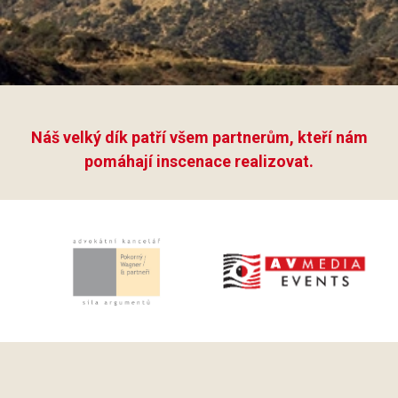
Náš velký dík patří všem partnerům, kteří nám
pomáhají inscenace realizovat.