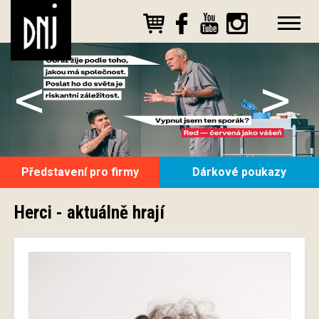
<
>
Představení pro firmy
Dárkové poukazy
Herci - aktuálně hrají