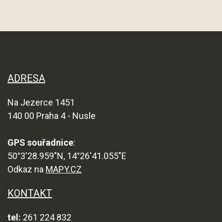
ADRESA
Na Jezerce 1451
140 00 Praha 4 - Nusle
GPS souřadnice
:
50°3'28.959"N, 14°26'41.055"E
Odkaz na
MAPY.CZ
KONTAKT
tel:
261 224 832