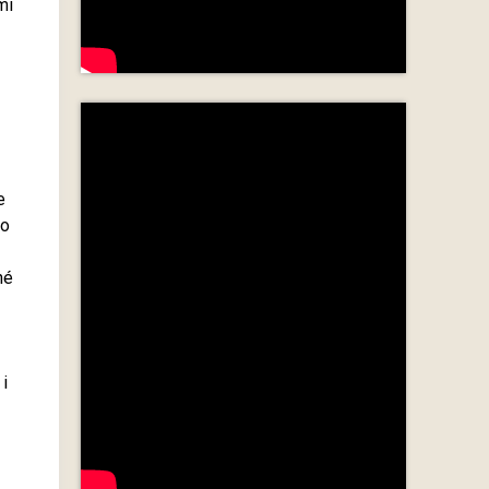
mi
e
ho
né
 i