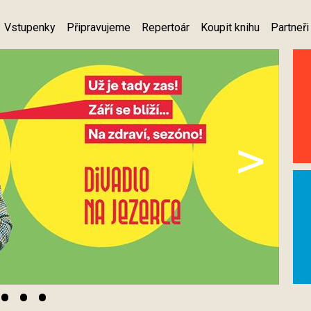
Vstupenky
Připravujeme
Repertoár
Koupit knihu
Partneři
>
•
•
•