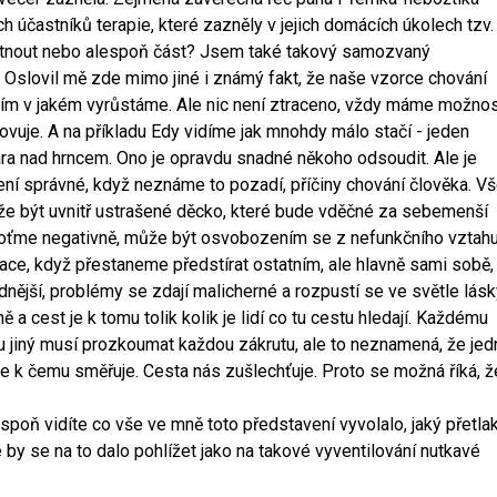
h účastníků terapie, které zazněly v jejich domácích úkolech tzv.
kytnout nebo alespoň část? Jsem také takový samozvaný
 Oslovil mě zde mimo jiné i známý fakt, že naše vzorce chování
ím v jakém vyrůstáme. Ale nic není ztraceno, vždy máme možno
vuje. A na příkladu Edy vidíme jak mnohdy málo stačí - jeden
pára nad hrncem. Ono je opravdu snadné někoho odsoudit. Ale je
ní správné, když neznáme to pozadí, příčiny chování člověka. V
e být uvnitř ustrašené děcko, které bude vděčné za sebemenší
noťme negativně, může být osvobozením se z nefunkčního vztahu
ce, když přestaneme předstírat ostatním, ale hlavně sami sobě,
nější, problémy se zdají malicherné a rozpustí se ve světle lásk
 a cest je k tomu tolik kolik je lidí co tu cestu hledají. Každému
u jiný musí prozkoumat každou zákrutu, ale to neznamená, že jed
 je k čemu směřuje. Cesta nás zušlechťuje. Proto se možná říká, ž
poň vidíte co vše ve mně toto představení vyvolalo, jaký přetla
by se na to dalo pohlížet jako na takové vyventilování nutkavé