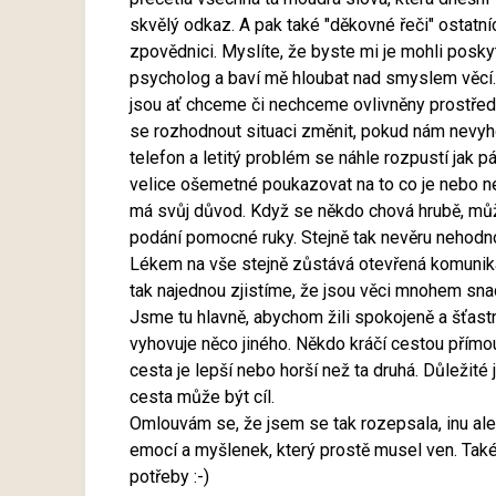
skvělý odkaz. A pak také "děkovné řeči" ostatníc
zpovědnici. Myslíte, že byste mi je mohli pos
psycholog a baví mě hloubat nad smyslem věcí.
jsou ať chceme či nechceme ovlivněny prostřed
se rozhodnout situaci změnit, pokud nám nevyho
telefon a letitý problém se náhle rozpustí jak 
velice ošemetné poukazovat na to co je nebo ne
má svůj důvod. Když se někdo chová hrubě, můž
podání pomocné ruky. Stejně tak nevěru nehod
Lékem na vše stejně zůstává otevřená komunika
tak najednou zjistíme, že jsou věci mnohem snad
Jsme tu hlavně, abychom žili spokojeně a šťastně
vyhovuje něco jiného. Někdo kráčí cestou přímo
cesta je lepší nebo horší než ta druhá. Důležité
cesta může být cíl.
Omlouvám se, že jsem se tak rozepsala, inu ales
emocí a myšlenek, který prostě musel ven. Také 
potřeby :-)