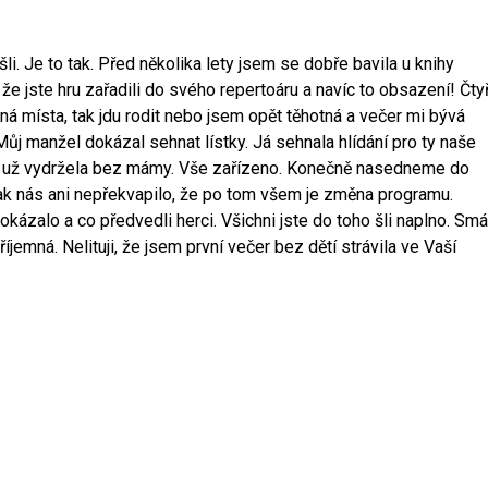
šli. Je to tak. Před několika lety jsem se dobře bavila u knihy
e jste hru zařadili do svého repertoáru a navíc to obsazení! Čtyř
lná místa, tak jdu rodit nebo jsem opět těhotná a večer mi bývá
Můj manžel dokázal sehnat lístky. Já sehnala hlídání pro ty naše
čer už vydržela bez mámy. Vše zařízeno. Konečně nasedneme do
ak nás ani nepřekvapilo, že po tom všem je změna programu.
kázalo a co předvedli herci. Všichni jste do toho šli naplno. Smá
emná. Nelituji, že jsem první večer bez dětí strávila ve Vaší