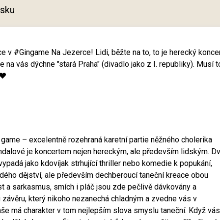
tisku
e v #Gingame Na Jezerce! Lidi, běžte na to, to je herecký konce
 na vás dýchne "stará Praha" (divadlo jako z I. republiky). Musí t
 ❤
n game – excelentně rozehraná karetní partie něžného cholerika
hdalové je koncertem nejen hereckým, ale především lidským. D
ypadá jako kdovíjak strhující thriller nebo komedie k popukání,
ždého dějství, ale především dechberoucí taneční kreace obou
st a sarkasmus, smích i pláč jsou zde pečlivě dávkovány a
 závěru, který nikoho nezanechá chladným a zvedne vás v
aše má charakter v tom nejlepším slova smyslu taneční. Když vás