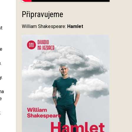
Připravujeme
William Shakespeare:
Hamlet
st
še
.
y.
na
e
k