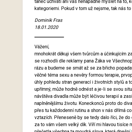
tanec uchvátí ani vás nenapadne myslet na to, kd
kategoriemi. Pokud v tom už nejsme, tak nás to
Dominik Fras
18.01.2020
Vážení,
mnohokrát děkuji všem tvůrcům a účinkujícím za
se rozhodli dle reklamy pana Žáka ve Všechnopá
rázu a budeme se smát až se za břicho popadat
věčné téma sexu a nevěry formou terapie, prvopl
úhly pohledu stran generací i životních stylů a 
upřímný, může hodně odnést a je-li se svou situa
návštěva divadla může být léčivou terapií a za
naplněnějšímu životu. Koneckonců proto do divadl
přes tu každodenní rutinu a shon v nás dřímá cos
vztazích. Přeneseně by se tedy dalo říci, že do
za to vám všem velký dík. Víří mi hlavou tisíce 
přečetla všechna ta moudrá slova, která dnešn