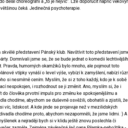
o dělal choreografii a „to je nejvíc“. Lze doporučit napříč věkový
 většinou čeká. Jedinečná psychoterapie.
 skvělé představení Pánský klub. Navštívit toto představení jsm
rty. Domnívali jsme se, že se bude jednat o komedii lechtivější
. Pravda, humorných okamžiků bylo mnoho, ale pojmout toto
ánové vtípky vynáší o level výše, vybízí k zamyšlení, nabízí růz
toho si nesmírně cením. Myslím, že si z toho každý, kdo je k sobě
cí nespokojen, i rozhodnout se ji změnit. Ano, myslím si, že i
sít do člověka prvotní impuls pro změnu ke spokojenějšímu a
a chodíme, abychom se duševně osvěžili, obohatili a zjistili, že
i víc, lidskost. A kde jinde se projevuje než v mezilidských
 divadla chodíme proto, abychom nezapomněli, že jsme lidmi. :) A
myšlenek a nejraději bych si v klidu ještě znovu poslechla či
í večer zazněla. Zejména závěrečná řeč pana Přemka-nebožtíka -