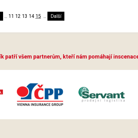
...
11
12
13
14
15
...
Další
ík patří všem partnerům, kteří nám pomáhají inscenace