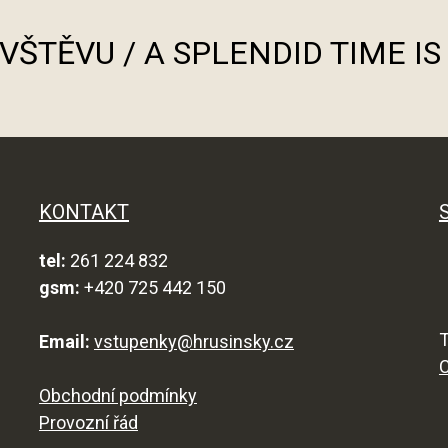
ÁVŠTĚVU / A SPLENDID TIME I
KONTAKT
tel:
261 224 832
gsm:
+420 725 442 150
T
Email:
vstupenky@hrusinsky.cz
Obchodní podmínky
Provozní řád