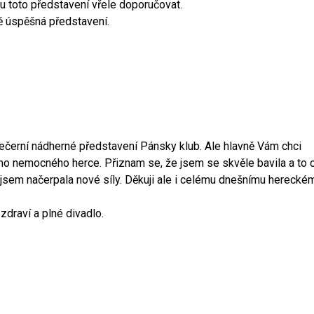
u toto představení vřele doporučovat.
ně úspěšná představení.
černí nádherné představení Pánsky klub. Ale hlavně Vám chci
o nemocného herce. Přiznam se, že jsem se skvěle bavila a to 
e jsem načerpala nové síly. Děkuji ale i celému dnešnímu herecké
zdraví a plné divadlo.