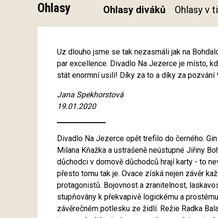
Ohlasy
Ohlasy diváků
Ohlasy v 
Uz dlouho jsme se tak nezasmáli jak na Bohdalc
par excellence. Divadlo Na Jezerce je místo, kde
stát enormní usilí! Díky za to a díky za pozvání
Jana Spekhorstová
19.01.2020
Divadlo Na Jezerce opět trefilo do černého. Gi
Milana Kňažka a ustrašeně neústupné Jiřiny Bo
důchodci v domově důchodců hrají karty - to nev
přesto tomu tak je. Ovace získá nejen závěr ka
protagonistů. Bojovnost a zranitelnost, laskavo
stupňovány k překvapivě logickému a prostému
závěrečném potlesku ze židlí. Režie Radka Bal