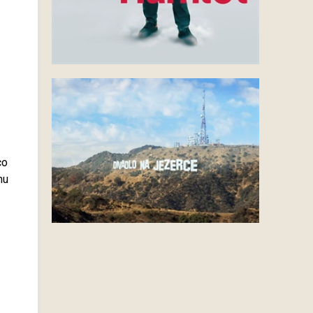
co
mu