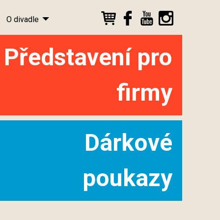
O divadle
Představení pro
firmy
Dárkové
poukazy