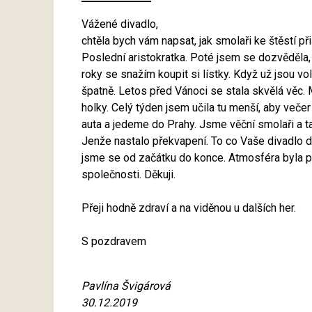
Vážené divadlo,
chtěla bych vám napsat, jak smolaři ke štěstí při
Poslední aristokratka. Poté jsem se dozvěděla, ž
roky se snažím koupit si lístky. Když už jsou vo
špatně. Letos před Vánoci se stala skvělá věc. 
holky. Celý týden jsem učila tu menší, aby ve
auta a jedeme do Prahy. Jsme věční smolaři a t
Jenže nastalo překvapení. To co Vaše divadlo do
jsme se od začátku do konce. Atmosféra byla příj
společnosti. Děkuji.
Přeji hodně zdraví a na viděnou u dalších her.
S pozdravem
Pavlína Švigárová
30.12.2019