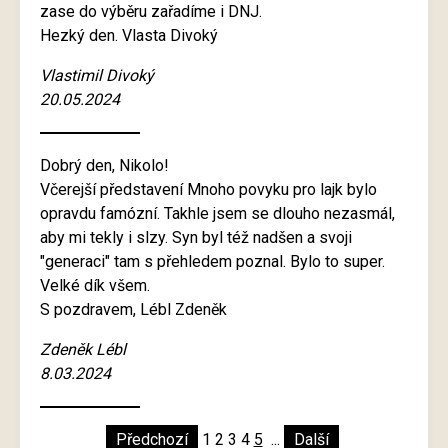
zase do výběru zařadíme i DNJ.
Hezký den. Vlasta Divoký
Vlastimil Divoký
20.05.2024
Dobrý den, Nikolo!
Včerejší představení Mnoho povyku pro lajk bylo
opravdu famózní. Takhle jsem se dlouho nezasmál,
aby mi tekly i slzy. Syn byl též nadšen a svoji
"generaci" tam s přehledem poznal. Bylo to super.
Velké dík všem.
S pozdravem, Lébl Zdeněk
Zdeněk Lébl
8.03.2024
Předchozí
1
2
3
4
5
...
Další