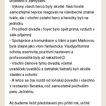
určeného k zamyšlení.
- Výkony všech herců byly skvělé. Naši hosté
samozřejmě nejvíce reagovali na všeobecně známé
tváře, ale i všichni ostatní herci a herečky byli na
jedničku.
- Prostředí divadla i foyer bylo opět prima, vzduch v
sále příjemný.
- Spolupráce a komunikace s Vámi a paní Markovou
byla stejně jako vloni fantastická. Všudypřítomná
ochota, asertivita, pozitivní nastavení a
profesionalita byly až nakažlivé😉
- Všichni členové týmu divadla, včetně
uvaděček/uvaděčů a šatnářek/šatnářů byli skvěle
sladění a ochotní.
- A letos se (na rozdíl od loňska) povedlo i všechno
v restauraci Beranka, což samostatně pochválím
panu Ječnému.
Až budeme řešit představení pro příští rok, určitě