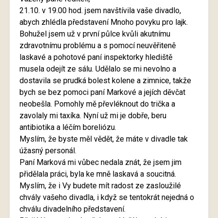
21.10. v 19.00 hod. jsem navštívila vaše divadlo,
abych zhlédla představení Mnoho povyku pro lajk.
Bohužel jsem už v první půlce kvůli akutnímu
zdravotnímu problému a s pomocí neuvěřiteně
laskavé a pohotové paní inspektorky hlediště
musela odejít ze sálu. Udělalo se mi nevolno a
dostavila se prudká bolest kolene a zimnice, takže
bych se bez pomoci paní Markové a jejích děvčat
neobešla. Pomohly mě převléknout do trička a
zavolaly mi taxíka. Nyní už mi je dobře, beru
antibiotika a léčím boreliózu.
Myslím, že byste měl vědět, že máte v divadle tak
úžasný personál.
Paní Marková mi vůbec nedala znát, že jsem jim
přidělala práci, byla ke mně laskavá a soucitná.
Myslím, že i Vy budete mít radost ze zasloužilé
chvály vašeho divadla, i když se tentokrát nejedná o
chválu divadelního představení.