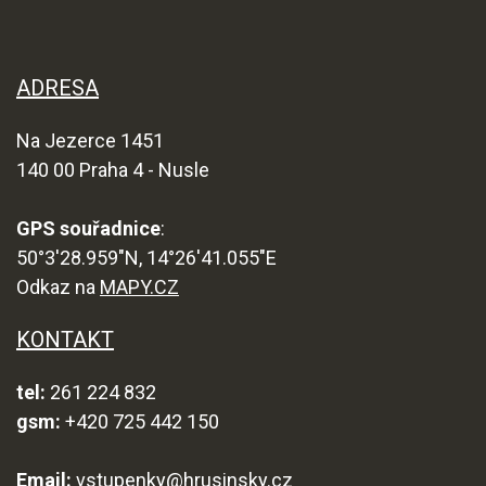
ADRESA
Na Jezerce 1451
140 00 Praha 4 - Nusle
GPS souřadnice
:
50°3'28.959"N, 14°26'41.055"E
Odkaz na
MAPY.CZ
KONTAKT
tel:
261 224 832
gsm:
+420 725 442 150
Email:
vstupenky@hrusinsky.cz