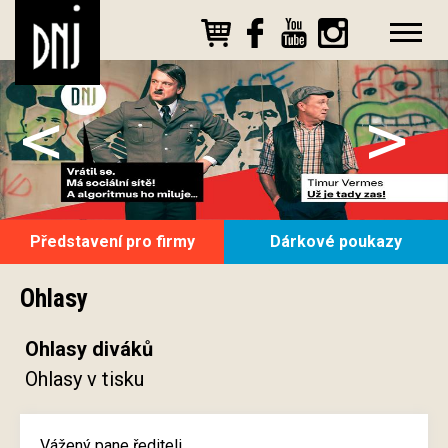
<
>
Představení pro firmy
Dárkové poukazy
Ohlasy
Ohlasy diváků
Ohlasy v tisku
Vážený pane řediteli,