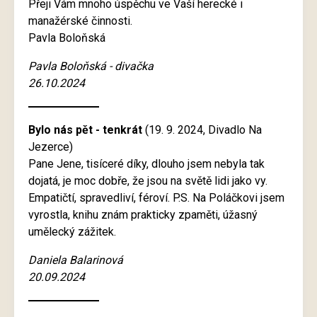
Přeji Vám mnoho úspěchu ve Vaší herecké i
manažérské činnosti.
Pavla Boloňská
Pavla Boloňská - divačka
26.10.2024
Bylo nás pět - tenkrát
(19. 9. 2024, Divadlo Na
Jezerce)
Pane Jene, tisíceré díky, dlouho jsem nebyla tak
dojatá, je moc dobře, že jsou na světě lidi jako vy.
Empatičtí, spravedliví, féroví. P.S. Na Poláčkovi jsem
vyrostla, knihu znám prakticky zpaměti, úžasný
umělecký zážitek.
Daniela Balarinová
20.09.2024