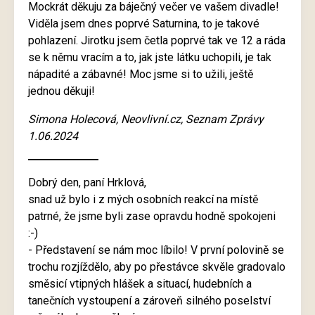
Mockrát děkuju za báječný večer ve vašem divadle!
Viděla jsem dnes poprvé Saturnina, to je takové
pohlazení. Jirotku jsem četla poprvé tak ve 12 a ráda
se k němu vracím a to, jak jste látku uchopili, je tak
nápadité a zábavné! Moc jsme si to užili, ještě
jednou děkuji!
Simona Holecová, Neovlivní.cz, Seznam Zprávy
1.06.2024
Dobrý den, paní Hrklová,
snad už bylo i z mých osobních reakcí na místě
patrné, že jsme byli zase opravdu hodně spokojeni
:-)
- Představení se nám moc líbilo! V první polovině se
trochu rozjíždělo, aby po přestávce skvěle gradovalo
směsicí vtipných hlášek a situací, hudebních a
tanečních vystoupení a zároveň silného poselství