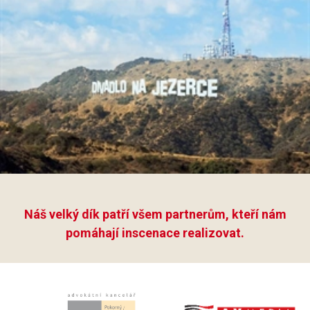
Náš velký dík patří všem partnerům, kteří nám
pomáhají inscenace realizovat.