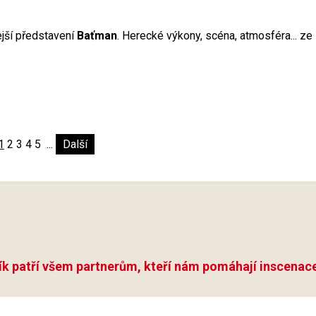
jší představení
Baťman
. Herecké výkony, scéna, atmosféra... ze
1
2
3
4
5
...
Další
ík patří všem partnerům, kteří nám pomáhají inscenace