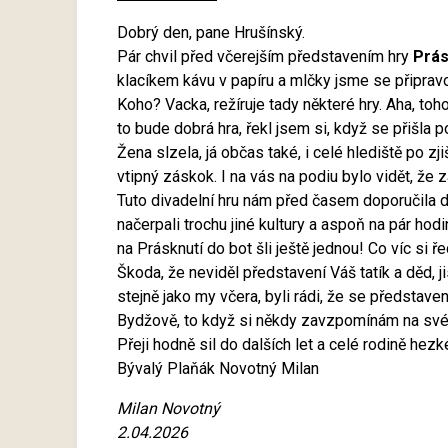
Dobrý den, pane Hrušínský.
Pár chvil před včerejším představením hry
Prás
klacíkem kávu v papíru a mlčky jsme se připravov
Koho? Vacka, režíruje tady některé hry. Aha, to
to bude dobrá hra, řekl jsem si, když se přišla 
Žena slzela, já občas také, i celé hlediště po zji
vtipný záskok. I na vás na podiu bylo vidět, že
Tuto divadelní hru nám před časem doporučila dc
načerpali trochu jiné kultury a aspoň na pár hodi
na Prásknutí do bot šli ještě jednou! Co víc si ř
Škoda, že neviděl představení Váš tatík a děd, j
stejně jako my včera, byli rádi, že se představe
Bydžově, to když si někdy zavzpomínám na své
Přeji hodně sil do dalších let a celé rodině hez
Bývalý Plaňák Novotný Milan
Milan Novotný
2.04.2026