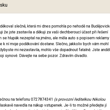
tisku
oděkoval slečně, která mi dnes pomohla po nehodě na Budějovick
 že jste zastavila a děkuji za vaši dechberoucí účast při řešení
m se hlupák nezeptal na jméno, ale měla auto s popisem reklamy
 k ní moje poděkování dostane. Slečno, jakkoliv bych vám mohl
e kdybyste mi nezastavila, mohlo vše dopadnout fatalně. Jste anděl
oji synové. Dávejte na sebe pozor. Zdravím divadlo.
slečnou na telefonu 0727874341
(s provozní ředitelkou Nikolou
laskavě navedla na nákup vstupenek. Je-li to možné předejte jí