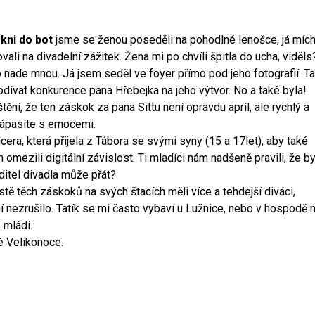
kni do bot
jsme se ženou poseděli na pohodlné lenošce, já mích
ali na divadelní zážitek. Žena mi po chvíli špitla do ucha, viděls
ho nade mnou. Já jsem seděl ve foyer přímo pod jeho fotografií. T
podívat konkurence pana Hřebejka na jeho výtvor. No a také byla!
štění, že ten záskok za pana Sittu není opravdu apríl, ale rychlý a
 zápasíte s emocemi.
era, která přijela z Tábora se svými syny (15 a 17let), aby také
n omezili digitální závislost. Ti mladíci nám nadšeně pravili, že b
editel divadla může přát?
istě těch záskoků na svých štacích měli více a tehdejší diváci,
ní nezrušilo. Tatík se mi často vybaví u Lužnice, nebo v hospodě 
 mládí.
ké Velikonoce.