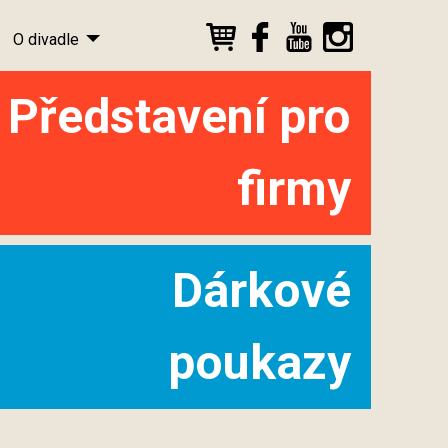
O divadle
Představení pro
firmy
Dárkové
poukazy