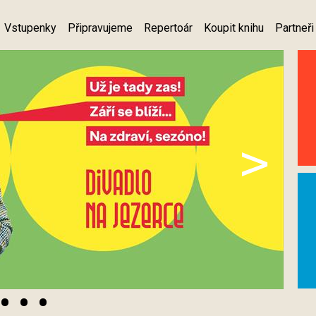
Vstupenky
Připravujeme
Repertoár
Koupit knihu
Partneři
>
•
•
•