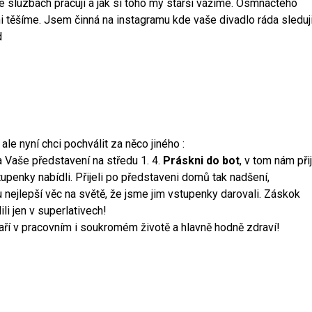
ve sluzbach pracuji a jak si toho my starší vážíme. Osmnáctého
 těšíme. Jsem činná na instagramu kde vaše divadlo ráda sleduji
d
ale nyní chci pochválit za něco jiného :
Vaše představení na středu 1. 4.
Práskni do bot
, v tom nám přij
tupenky nabídli. Přijeli po představeni domů tak nadšení,
tu nejlepší věc na světě, že jsme jim vstupenky darovali. Záskok
li jen v superlativech!
daří v pracovním i soukromém životě a hlavně hodně zdraví!