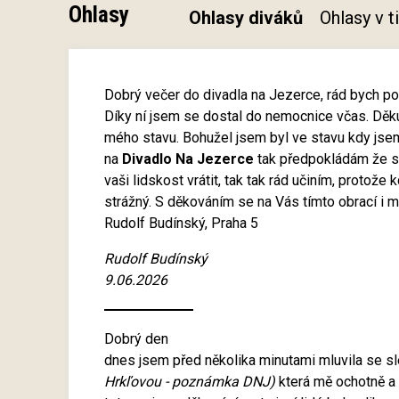
Ohlasy
Ohlasy diváků
Ohlasy v 
Dobrý večer do divadla na Jezerce, rád bych p
Díky ní jsem se dostal do nemocnice včas. Děkuji
mého stavu. Bohužel jsem byl ve stavu kdy jse
na
Divadlo Na Jezerce
tak předpokládám že se
vaši lidskost vrátit, tak tak rád učiním, protož
strážný. S děkováním se na Vás tímto obrací i m
Rudolf Budínský, Praha 5
Rudolf Budínský
9.06.2026
Dobrý den
dnes jsem před několika minutami mluvila se 
Hrkľovou - poznámka DNJ)
která mě ochotně a 