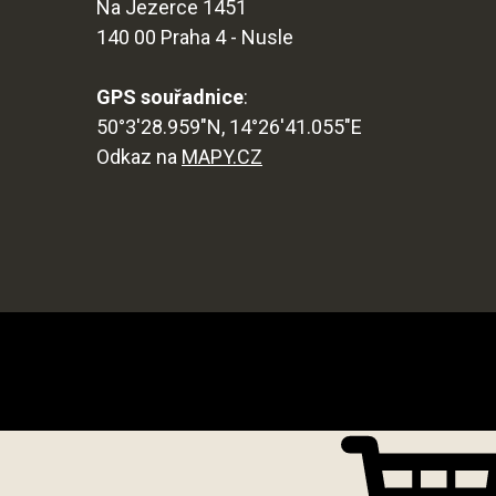
Na Jezerce 1451
140 00 Praha 4 - Nusle
GPS souřadnice
:
50°3'28.959"N, 14°26'41.055"E
Odkaz na
MAPY.CZ