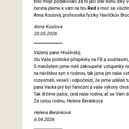
toto moje poděkování za to jací lidé bohu diky 
června jdeme k vám na hru
Red
a moc se všichni
Anna Koulová, profesorka fyziky Havlíčkův Bro
Anna Koulová
20.05.2026
Vážený pane Hrušínský,
čtu Vaše politické příspěvky na FB a souhlasím, 
S manželem jsme měli zakoupené vstupenky na 
na návštěvu syn s rodinou, tak jsme jim naše vs
rozesmátí, veselí i odpočinutí, že jsme udělali 
pana Vacka prý byl famózní a vaše výkony chváli
Tak držíme palce, celá naše rodina, ať se Vám 
Za celou rodinu, Helena Beránková
Helena Beránková
6.04.2026