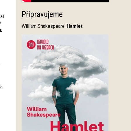
Připravujeme
al
?
William Shakespeare:
Hamlet
ak
y
na