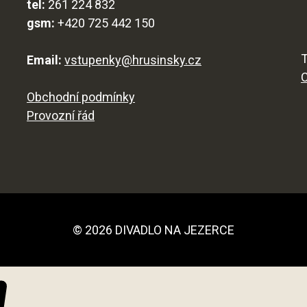
tel:
261 224 832
gsm:
+420 725 442 150
T
Email:
vstupenky@hrusinsky.cz
Obchodní podmínky
Provozní řád
© 2026 DIVADLO NA JEZERCE