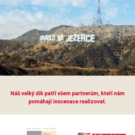
Náš velký dík patří všem partnerům, kteří nám
pomáhají inscenace realizovat.