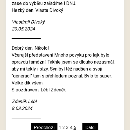
zase do výběru zařadíme i DNJ.
Hezký den. Vlasta Divoký
Vlastimil Divoký
20.05.2024
Dobrý den, Nikolo!
Včerejší představení Mnoho povyku pro lajk bylo
opravdu famózní. Takhle jsem se dlouho nezasmál,
aby mi tekly i slzy. Syn byl též nadšen a svoji
"generaci" tam s přehledem poznal. Bylo to super.
Velké dík všem.
S pozdravem, Lébl Zdeněk
Zdeněk Lébl
8.03.2024
Předchozí
1
2
3
4
5
...
Další