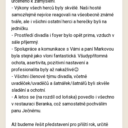
určeného k zamyšlení.
- Výkony všech herců byly skvělé. Naši hosté
samozřejmě nejvíce reagovali na všeobecně známé
tváře, ale i všichni ostatní herci a herečky byli na
jedničku.
- Prostředí divadla i foyer bylo opět prima, vzduch v
sále příjemný.
- Spolupráce a komunikace s Vámi a paní Markovou
byla stejně jako vloni fantastická. Všudypřítomná
ochota, asertivita, pozitivní nastavení a
profesionalita byly až nakažlivé😉
- Všichni členové týmu divadla, včetně
uvaděček/uvaděčů a šatnářek/šatnářů byli skvěle
sladění a ochotní.
- A letos se (na rozdíl od loňska) povedlo i všechno
v restauraci Beranka, což samostatně pochválím
panu Ječnému.
Až budeme řešit představení pro příští rok, určitě