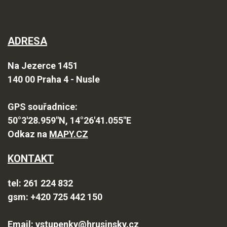
ADRESA
Na Jezerce 1451
140 00 Praha 4 - Nusle
GPS souřadnice
:
50°3'28.959"N, 14°26'41.055"E
Odkaz na
MAPY.CZ
KONTAKT
tel:
261 224 832
gsm:
+420 725 442 150
Email:
vstupenky@hrusinsky.cz