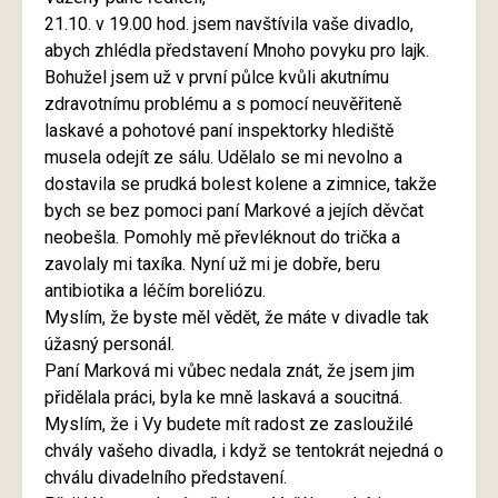
21.10. v 19.00 hod. jsem navštívila vaše divadlo,
abych zhlédla představení Mnoho povyku pro lajk.
Bohužel jsem už v první půlce kvůli akutnímu
zdravotnímu problému a s pomocí neuvěřiteně
laskavé a pohotové paní inspektorky hlediště
musela odejít ze sálu. Udělalo se mi nevolno a
dostavila se prudká bolest kolene a zimnice, takže
bych se bez pomoci paní Markové a jejích děvčat
neobešla. Pomohly mě převléknout do trička a
zavolaly mi taxíka. Nyní už mi je dobře, beru
antibiotika a léčím boreliózu.
Myslím, že byste měl vědět, že máte v divadle tak
úžasný personál.
Paní Marková mi vůbec nedala znát, že jsem jim
přidělala práci, byla ke mně laskavá a soucitná.
Myslím, že i Vy budete mít radost ze zasloužilé
chvály vašeho divadla, i když se tentokrát nejedná o
chválu divadelního představení.