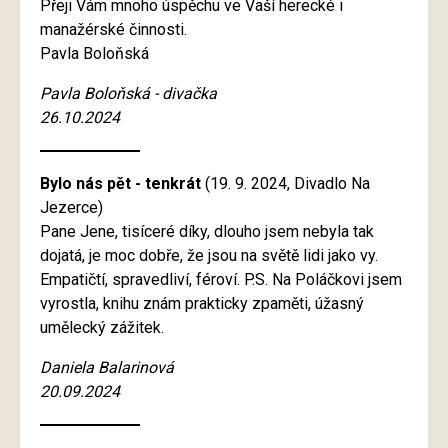
Přeji Vám mnoho úspěchu ve Vaší herecké i
manažérské činnosti.
Pavla Boloňská
Pavla Boloňská - divačka
26.10.2024
Bylo nás pět - tenkrát
(19. 9. 2024, Divadlo Na
Jezerce)
Pane Jene, tisíceré díky, dlouho jsem nebyla tak
dojatá, je moc dobře, že jsou na světě lidi jako vy.
Empatičtí, spravedliví, féroví. P.S. Na Poláčkovi jsem
vyrostla, knihu znám prakticky zpaměti, úžasný
umělecký zážitek.
Daniela Balarinová
20.09.2024