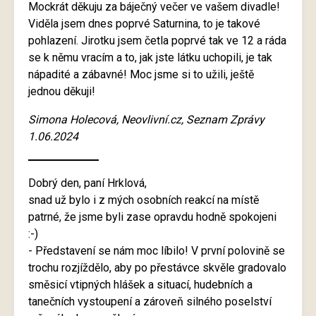
Mockrát děkuju za báječný večer ve vašem divadle!
Viděla jsem dnes poprvé Saturnina, to je takové
pohlazení. Jirotku jsem četla poprvé tak ve 12 a ráda
se k němu vracím a to, jak jste látku uchopili, je tak
nápadité a zábavné! Moc jsme si to užili, ještě
jednou děkuji!
Simona Holecová, Neovlivní.cz, Seznam Zprávy
1.06.2024
Dobrý den, paní Hrklová,
snad už bylo i z mých osobních reakcí na místě
patrné, že jsme byli zase opravdu hodně spokojeni
:-)
- Představení se nám moc líbilo! V první polovině se
trochu rozjíždělo, aby po přestávce skvěle gradovalo
směsicí vtipných hlášek a situací, hudebních a
tanečních vystoupení a zároveň silného poselství