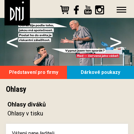
<
>
Představení pro firmy
Dárkové poukazy
Ohlasy
Ohlasy diváků
Ohlasy v tisku
Vážený pane řediteli,