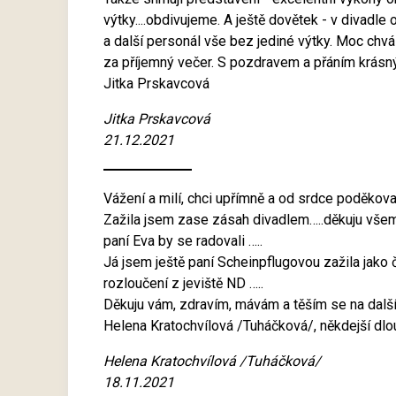
výtky....obdivujeme. A ještě dovětek - v divadle
a další personál vše bez jediné výtky. Moc ch
za příjemný večer. S pozdravem a přáním krásný
Jitka Prskavcová
Jitka Prskavcová
21.12.2021
Vážení a milí, chci upřímně a od srdce poděkov
Zažila jsem zase zásah divadlem…..děkuju vše
paní Eva by se radovali …..
Já jsem ještě paní Scheinpflugovou zažila jako
rozloučení z jeviště ND …..
Děkuju vám, zdravím, mávám a těším se na další
Helena Kratochvílová /Tuháčková/, někdejší dl
Helena Kratochvílová /Tuháčková/
18.11.2021