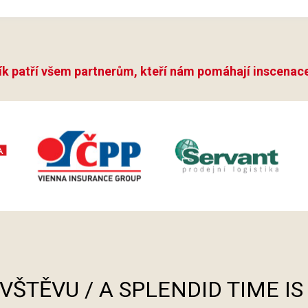
ík patří všem partnerům, kteří nám pomáhají inscenace
ÁVŠTĚVU / A SPLENDID TIME I