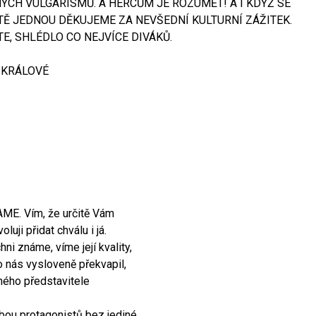
ÝCH VULGARISMŮ. A HERCŮM JE ROZUMĚT! A I KDYŽ SE
ŠTĚ JEDNOU DĚKUJEME ZA NEVŠEDNÍ KULTURNÍ ZÁŽITEK.
TE, SHLÉDLO CO NEJVÍCE DIVÁKŮ.
E KRÁLOVÉ
AME. Vím, že určitě Vám
luji přidat chválu i já.
ni známe, víme její kvality,
o nás vysloveně překvapil,
ného představitele
obou protagonistů bez jediné