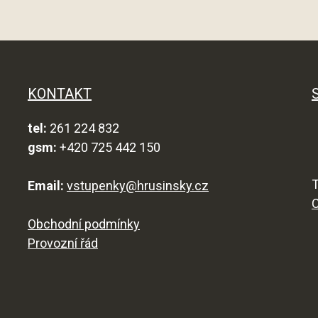
KONTAKT
tel:
261 224 832
gsm:
+420 725 442 150
T
Email:
vstupenky@hrusinsky.cz
Obchodní podmínky
Provozní řád