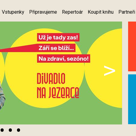
Vstupenky
Připravujeme
Repertoár
Koupit knihu
Partneři
>
•
•
•