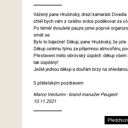
Vážený pane Hrušínský, drazí kamarádi Divadla
chtěl bych vám z celého srdce poděkovat za vče
Po téměř dvouleté pauze jsme poprvé organizova
smát se.
Bylo to báječné! Děkuji, pane Hrušínský, že jste
Děkuji celému týmu za příjemnou atmosféru, podp
Přestavení mělo obrovský úspěch: děkuji všem 
tak úspěšný!
Ještě jednou děkuji a doufám brzy na shledanou
S přátelským pozdravem
Marco Venturini - brand manažer Peugeot
10.11.2021
Předchozí