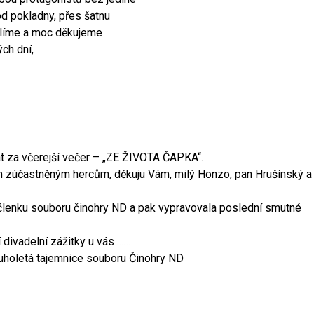
 od pokladny, přes šatnu
válíme a moc děkujeme
ch dní,
at za včerejší večer – „ZE ŽIVOTA ČAPKA“.
m zúčastněným hercům, děkuju Vám, milý Honzo, pan Hrušínský a
 členku souboru činohry ND a pak vypravovala poslední smutné
 divadelní zážitky u vás ……
ouholetá tajemnice souboru Činohry ND