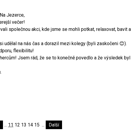
 Na Jezerce,
rejší večer!
li společnou akci, kde jsme se mohli potkat, relaxovat, bavit a
 si udělal na nás čas a dorazil mezi kolegy (byli zaskočeni 😊).
oru, flexibilitu!
hercům! Jsem rád, že se to konečně povedlo a že výsledek byl
.
...
11
12
13
14
15
...
Další