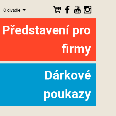
O divadle
Představení pro
firmy
Dárkové
poukazy