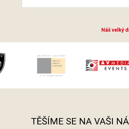
Náš velký d
TĚŠÍME SE NA VAŠI N