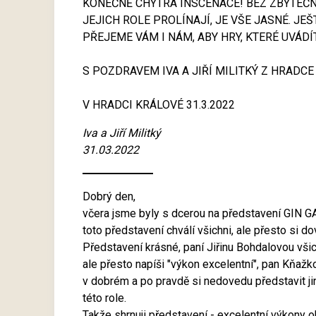
KONEČNĚ CHYTRÁ INSCENACE! BEZ ZBYTEČN
JEJICH ROLE PROLÍNAJÍ, JE VŠE JASNÉ. JE
PŘEJEME VÁM I NÁM, ABY HRY, KTERÉ UVÁDÍ
S POZDRAVEM IVA A JIŘÍ MILITKÝ Z HRADC
V HRADCI KRÁLOVÉ 31.3.2022
Iva a Jiří Militký
31.03.2022
Dobrý den,
včera jsme byly s dcerou na představení GIN G
toto představení chválí všichni, ale přesto si dovo
Představení krásné, paní Jiřinu Bohdalovou všich
ale přesto napíši "výkon excelentní", pan Kňažk
v dobrém a po pravdě si nedovedu představit ji
této role.
Takže shrnuji představení - excelentní výkony 