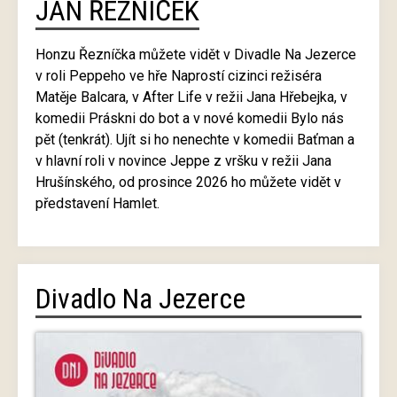
JAN ŘEZNÍČEK
Honzu Řezníčka můžete vidět v Divadle Na Jezerce
v roli Peppeho ve hře Naprostí cizinci režiséra
Matěje Balcara, v After Life v režii Jana Hřebejka, v
komedii Práskni do bot a v nové komedii Bylo nás
pět (tenkrát). Ujít si ho nenechte v komedii Baťman a
v hlavní roli v novince Jeppe z vršku v režii Jana
Hrušínského, od prosince 2026 ho můžete vidět v
představení Hamlet.
Divadlo Na Jezerce