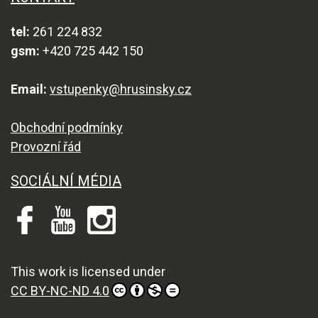
tel:
261 224 832
gsm:
+420 725 442 150
Email:
vstupenky@hrusinsky.cz
Obchodní podmínky
Provozní řád
SOCIÁLNÍ MÉDIA
This work is licensed under
CC BY-NC-ND 4.0