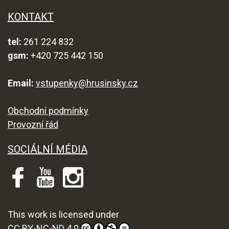
KONTAKT
tel:
261 224 832
gsm:
+420 725 442 150
Email:
vstupenky@hrusinsky.cz
Obchodní podmínky
Provozní řád
SOCIÁLNÍ MÉDIA
This work is licensed under
CC BY-NC-ND 4.0