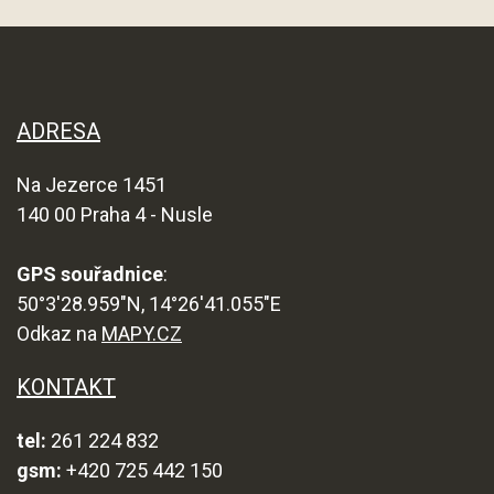
ADRESA
Na Jezerce 1451
140 00 Praha 4 - Nusle
GPS souřadnice
:
50°3'28.959"N, 14°26'41.055"E
Odkaz na
MAPY.CZ
KONTAKT
tel:
261 224 832
gsm:
+420 725 442 150