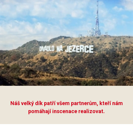
Náš velký dík patří všem partnerům, kteří nám
pomáhají inscenace realizovat.