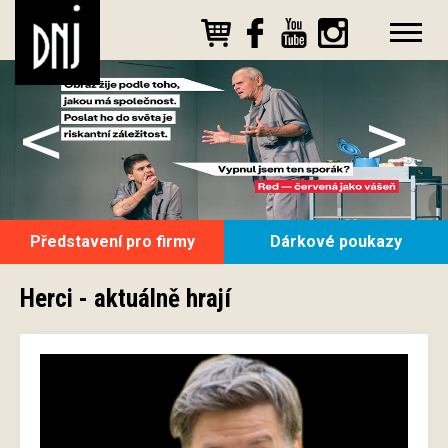
<
>
Představení pro firmy
Dárkové poukazy
Herci - aktuálně hrají