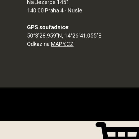
Na Jezerce 1451
140 00 Praha 4 - Nusle
GPS souřadnice
:
50°3'28.959"N, 14°26'41.055"E
Odkaz na
MAPY.CZ