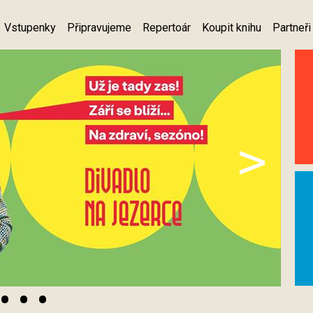
Vstupenky
Připravujeme
Repertoár
Koupit knihu
Partneři
>
•
•
•