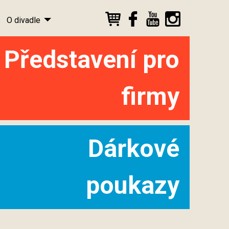
O divadle
Představení pro
firmy
Dárkové
poukazy