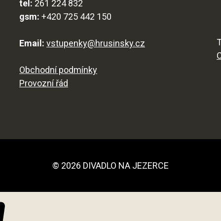
tel:
261 224 832
gsm:
+420 725 442 150
T
Email:
vstupenky@hrusinsky.cz
Obchodní podmínky
Provozní řád
© 2026 DIVADLO NA JEZERCE